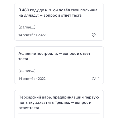
В 480 году до н. э. он повёл свои полчища
на Элладу: — вопрос и ответ теста
(далее…)
1
14 сентября 2022
Афиняне построили: — вопрос и ответ
теста
(далее…)
1
14 сентября 2022
Персидский царь, предпринявший первую
попытку захватить Грецию: — вопрос и
ответ теста