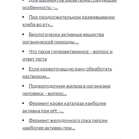
особенность: -…
При продолжительном разжевывании
хлеба во рту…
Биологически активные вещества
органической природы,…
Что такое гипервитаминоз: - вопрос и
ответ теста
Если кровоточащую рану обработать
раствором…
Поджелудочная железа в организме
человека: - вопрос…
Фермент крови каталаза наиболее
активна при рН: -…
Фермент желудочного сока пепсин
наиболее активен при…