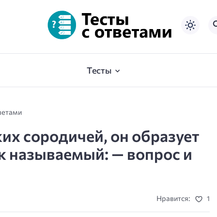
Тесты
ветами
ких сородичей, он образует
к называемый: — вопрос и
Нравится:
1