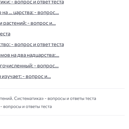
ки: - вопрос и ответ теста
на … царства: - вопрос…
 растений: - вопрос и…
теста
о: - вопрос и ответ теста
мов на два надцарства:…
гочисленный: - вопрос…
 изучает: - вопрос и…
тений. Систематика» - вопросы и ответы теста
- вопросы и ответы теста