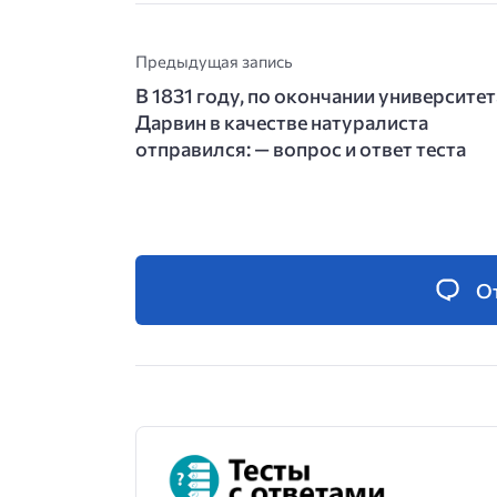
Предыдущая запись
В 1831 году, по окончании университет
Дарвин в качестве натуралиста
отправился: — вопрос и ответ теста
О