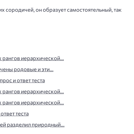
их сородичей, он образует самостоятельный, так
х рангов иерархической…
ючены родовые и эти…
прос и ответ теста
х рангов иерархической…
х рангов иерархической…
 ответ теста
нней разделил природный…