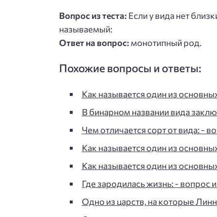
Вопрос из теста:
Если у вида нет близк
называемый:
Ответ на вопрос:
монотипный род.
Похожие вопросы и ответы:
Как называется один из основны
В бинарном названии вида закл
Чем отличается сорт от вида: - во
Как называется один из основны
Как называется один из основны
Где зародилась жизнь: - вопрос и
Одно из царств, на которые Ли