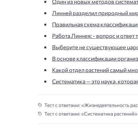
Один из новых методов системати
Линней разделил природный мир 
Правильная схема классификации
Работа Линнея: - вопрос и ответ 
Выберите не существующее царств
В основе классификации организ
Какой отдел растений самый мно
Систематика — это наука, которая
Тест с ответами: «Жизнедеятельность рас
Тест с ответами: «Систематика растений» 