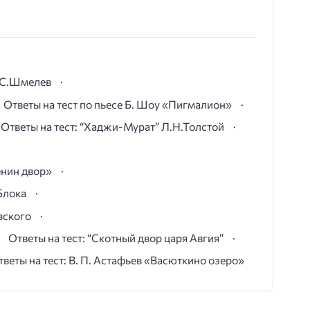
И.С.Шмелев
Ответы на тест по пьесе Б. Шоу «Пигмалион»
Ответы на тест: “Хаджи-Мурат” Л.Н.Толстой
ёнин двор»
Блока
вского
Ответы на тест: “Скотный двор царя Авгия”
тветы на тест: В. П. Астафьев «Васюткино озеро»