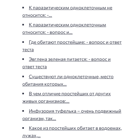
К паразитическим одноклеточным не
относится: -…
К паразитическим одноклеточным
относится: - вопрос и…
Где обитают простейшие: - вопрос и ответ
теста
Эвглена зеленая питается: - вопрос и
ответ теста
Существуют ли одноклеточные, место
обитания которых…
В чем отличие простейших от других
живых организмов:…
Инфузория туфелька – очень подвижный
организм, так…
Какое из простейших обитает в водоемах,
лужах,…