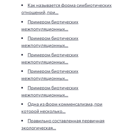
Как называется форма симбиотических
отношений, при…
Примером биотических
межпопуляционных…
Примером биотических
межпопуляционных…
Примером биотических
межпопуляционных…
Примером биотических
межпопуляционных…
Примером биотических
межпопуляционных…
Одна из форм комменсализма, при
которой несколько…
Правильно составленная первичная
экологическая…