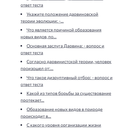
ответ теста
Укажите положение дарвиновской
теории эволюции: -…
Что является причиной образования
новых видов, по…
Основная заслуга Дарвина: - вопрос и
ответ теста
Согласно дарвинистской теории, человек
произошел от:…
Что такое дизруптивный отбор: - вопрос и
ответ теста
Какой из типов борьбы за существование
протекает…
Образование новых видов в природе
происходит в…
С какого уровня организации жизни