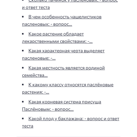
и ответ теста
В чем особенность чашелистиков
пасленовых: - вопрос…
Какое растение обладает
лекарственными свойствами: -…
Какая характерная черта выделяет
пасленовые: -…
Какая местность является родиной
семейства…
К какому классу относятся паслёновые
растения: -…
Какая корневая система присуща
Паслёновым: - вопрос…
Какой плод у баклажана: - вопрос и ответ
теста