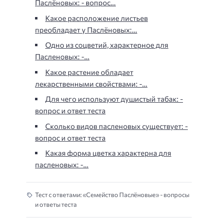
Паслёновых: - вопрос…
Какое расположение листьев
преобладает у Паслёновых:…
Одно из соцветий, характерное для
Пасленовых: -…
Какое растение обладает
лекарственными свойствами: -…
Для чего используют душистый табак: -
вопрос и ответ теста
Сколько видов пасленовых существует: -
вопрос и ответ теста
Какая форма цветка характерна для
пасленовых: -…
Тест с ответами: «Семейство Паслёновые» - вопросы
и ответы теста