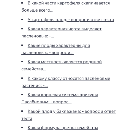
В какой части картофеля скапливается
больше всего…
У картофеля плод: - вопрос и ответ теста
Какая характерная черта выделяет
пасленовые: -…
Какие плоды характерны для
пасленовых: - вопрос и…
Какая местность является родиной
семейства…
К какому классу относятся паслёновые
растения: -…
Какая корневая система присуща
Паслёновым: - вопрос…
Какой плод у баклажана: - вопрос и ответ
теста
Какая формула цветка семейства