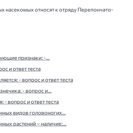
ых насекомых относят к отряду Перепончато­
ующие признаки: -…
ос и ответ теста
ется: - вопрос и ответ теста
знечика: - вопрос и…
 - вопрос и ответ теста
нных видов головоногих…
ных растений – наличие:…