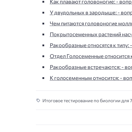
Как плавают головоногие: - вопро
У двудольных в зародыше: - вопр
Чем питаются головоногие моллюс
Покрытосеменных растений насч
Ракообразные относятся к типу: -
Отдел Голосеменные относится к:
Ракообразные встречаются: - воп
К голосеменным относится: - воп
Итоговое тестирование по биологии для 7 