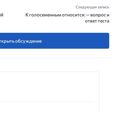
Следующая запись
ей
К голосеменным относится: — вопрос и
ответ теста
ткрыть обсуждение