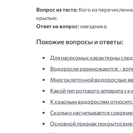
Вопрос из теста:
Кого из перечисленн
крылые:
Ответ на вопрос:
наездника.
Похожие вопросы и ответы:
Для насекомых характерны след
Водоросли размножаются: - вопр
Многоклеточной водорослью явля
Какой тип ротового аппарата у ку
К красным водорослям относится:
Сколько насчитывается совреме
Основной признак покрытосемен