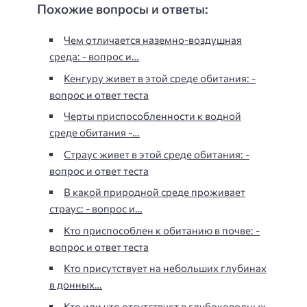
Похожие вопросы и ответы:
Чем отличается наземно-воздушная
среда: - вопрос и…
Кенгуру живет в этой среде обитания: -
вопрос и ответ теста
Черты приспособленности к водной
среде обитания -…
Страус живет в этой среде обитания: -
вопрос и ответ теста
В какой природной среде проживает
страус: - вопрос и…
Кто приспособлен к обитанию в почве: -
вопрос и ответ теста
Кто присутствует на небольших глубинах
в донных…
Кто или что отсутствует в глубоководных