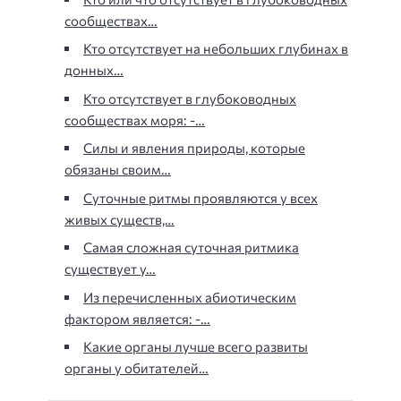
сообществах…
Кто отсутствует на небольших глубинах в
донных…
Кто отсутствует в глубоководных
сообществах моря: -…
Силы и явления природы, которые
обязаны своим…
Суточные ритмы проявляются у всех
живых существ,…
Самая сложная суточная ритмика
существует у…
Из перечисленных абиотическим
фактором является: -…
Какие органы лучше всего развиты
органы у обитателей…