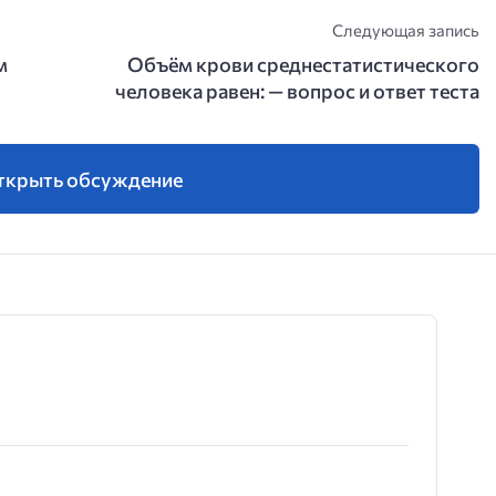
Следующая запись
м
Объём крови среднестатистического
человека равен: — вопрос и ответ теста
ткрыть обсуждение