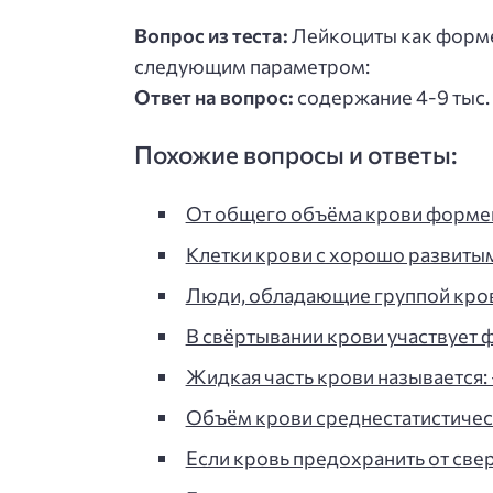
Вопрос из теста:
Лейкоциты как форме
следующим параметром:
Ответ на вопрос:
содержание 4-9 тыс. 
Похожие вопросы и ответы:
От общего объёма крови форме
Клетки крови с хорошо развиты
Люди, обладающие группой крови 
В свёртывании крови участвует
Жидкая часть крови называется: -
Объём крови среднестатистическ
Если кровь предохранить от свер