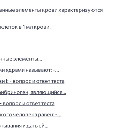
нные элементы крови характеризуются
клеток в 1 мл крови.
нные элементы…
ми ядрами называют: -…
I: - вопрос и ответ теста
 фибриноген, являющийся…
 вопрос и ответ теста
ого человека равен: -…
тывания и дать ей…