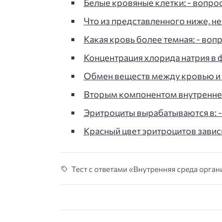
Белые кровяные клетки: - вопрос 
Что из представленного ниже, не
Какая кровь более темная: - вопр
Концентрация хлорида натрия в
Обмен веществ между кровью и 
Вторым компонентом внутренней
Эритроциты вырабатываются в: - 
Красный цвет эритроцитов зависит
Тест с ответами «Внутренняя среда органи