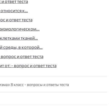
и ответ теста
 относится к…
ос и ответ теста
 физиологическом…
клетками тканей…
 среды, в которой…
вопрос и ответ теста
 от: - вопрос и ответ теста
зма» 8 класс - вопросы и ответы теста