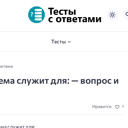
Тесты
ветами
ма служит для: — вопрос и
Нравится:
1
ма служит для: