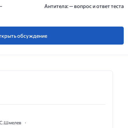
—
Антитела: — вопрос и ответ теста
ткрыть обсуждение
И.С.Шмелев