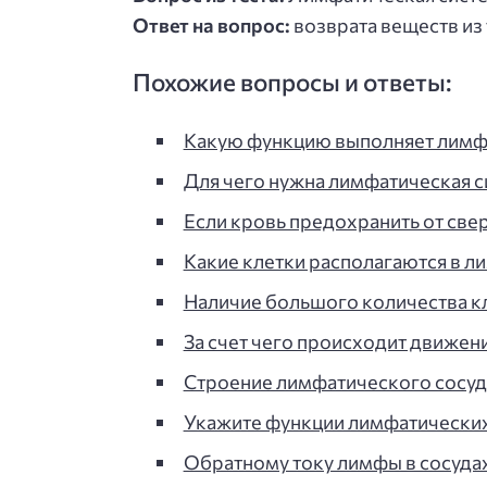
Ответ на вопрос:
возврата веществ из 
Похожие вопросы и ответы:
Какую функцию выполняет лимфа
Для чего нужна лимфатическая си
Если кровь предохранить от свер
Какие клетки располагаются в л
Наличие большого количества к
За счет чего происходит движен
Строение лимфатического сосуд
Укажите функции лимфатических у
Обратному току лимфы в сосудах