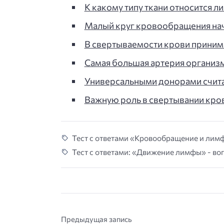
К какому типу ткани относится ли
Малый круг кровообращения начин
В свертываемости крови принима
Самая большая артерия организм
Универсальными донорами считаю
Важную роль в свертывании кров
Тест с ответами «Кровообращение и лимф
Тест с ответами: «Движение лимфы» - воп
Предыдущая запись