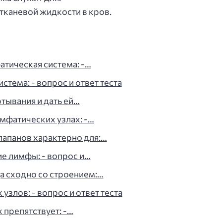
тканевой жидкости в кров.
тическая система: -…
стема: - вопрос и ответ теста
тывания и дать ей…
имфатических узлах: -…
лапанов характерно для:…
ие лимфы: - вопрос и…
а сходно со строением:…
злов: - вопрос и ответ теста
 препятствует: -…