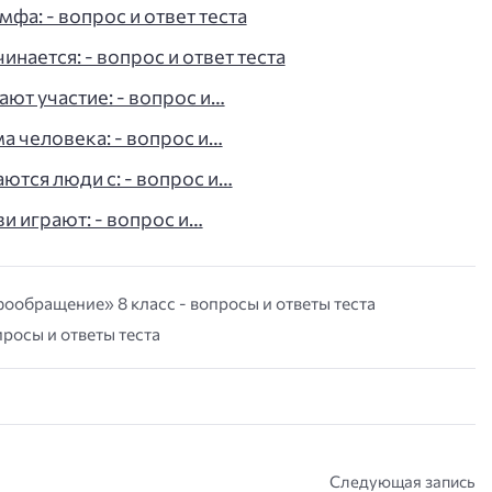
мфа: - вопрос и ответ теста
ается: - вопрос и ответ теста
ют участие: - вопрос и…
а человека: - вопрос и…
тся люди с: - вопрос и…
и играют: - вопрос и…
ообращение» 8 класс - вопросы и ответы теста
росы и ответы теста
Следующая запись