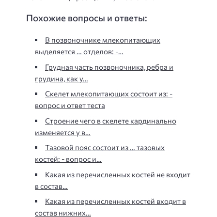
Похожие вопросы и ответы:
В позвоночнике млекопитающих
выделяется … отделов: -…
Грудная часть позвоночника, ребра и
грудина, как у…
Скелет млекопитающих состоит из: -
вопрос и ответ теста
Строение чего в скелете кардинально
изменяется у в…
Тазовой пояс состоит из … тазовых
костей: - вопрос и…
Какая из перечисленных костей не входит
в состав…
Какая из перечисленных костей входит в
состав нижних…