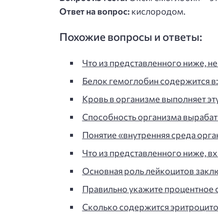
Ответ на вопрос:
кислородом.
Похожие вопросы и ответы:
Что из представленного ниже, не
Белок гемоглобин содержится в: 
Кровь в организме выполняет эт
Способность организма вырабат
Понятие «внутренняя среда орг
Что из представленного ниже, 
Основная роль лейкоцитов заключ
Правильно укажите процентное 
Сколько содержится эритроцито