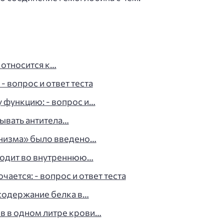
 относится к…
- вопрос и ответ теста
у функцию: - вопрос и…
ывать антитела…
анизма» было введено…
входит во внутреннюю…
ается: - вопрос и ответ теста
содержание белка в…
в в одном литре крови…