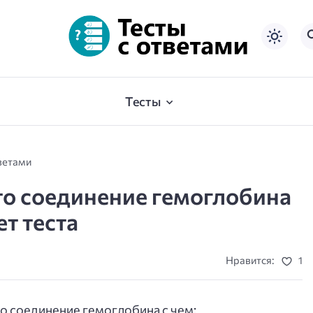
Тесты
ветами
то соединение гемоглобина
ет теста
Нравится:
1
о соединение гемоглобина с чем: