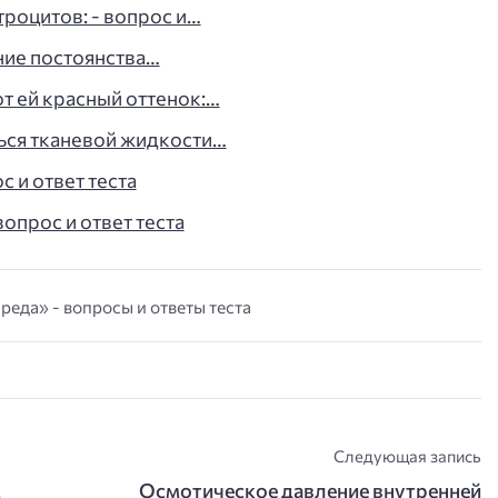
роцитов: - вопрос и…
ние постоянства…
т ей красный оттенок:…
ься тканевой жидкости…
с и ответ теста
опрос и ответ теста
реда» - вопросы и ответы теста
Следующая запись
м
Осмотическое давление внутренней