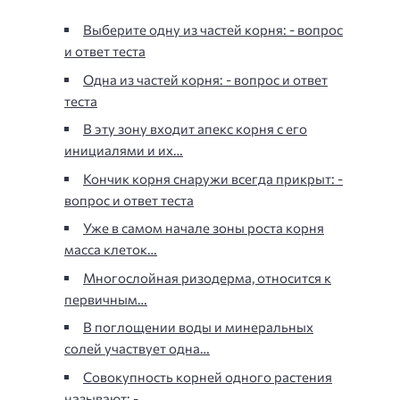
Выберите одну из частей корня: - вопрос
и ответ теста
Одна из частей корня: - вопрос и ответ
теста
В эту зону входит апекс корня с его
инициалями и их…
Кончик корня снаружи всегда прикрыт: -
вопрос и ответ теста
Уже в самом начале зоны роста корня
масса клеток…
Многослойная ризодерма, относится к
первичным…
В поглощении воды и минеральных
солей участвует одна…
Совокупность корней одного растения
называют: -…