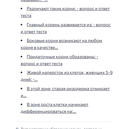
Различают такие корни: - вопрос и ответ
теста
Главный корень развивается из: - вопрос
и ответ теста
Боковые корни возникают на любом
корне в качестве…
Придаточные корни образованы: -
вопрос и ответ теста
Живой наперсток из клеток, живущих 5-9
дней: -…
В этой зоне, старая ризодерма отмирает
и…
В зоне роста клетки начинают
дифференцироваться на:…