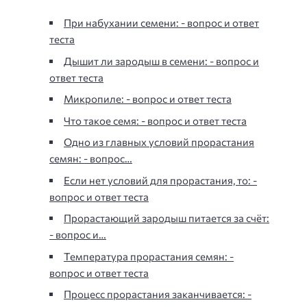
При набухании семени: - вопрос и ответ
теста
Дышит ли зародыш в семени: - вопрос и
ответ теста
Микропиле: - вопрос и ответ теста
Что такое семя: - вопрос и ответ теста
Одно из главных условий прорастания
семян: - вопрос…
Если нет условий для прорастания, то: -
вопрос и ответ теста
Прорастающий зародыш питается за счёт:
- вопрос и…
Температура прорастания семян: -
вопрос и ответ теста
Процесс прорастания заканчивается: -