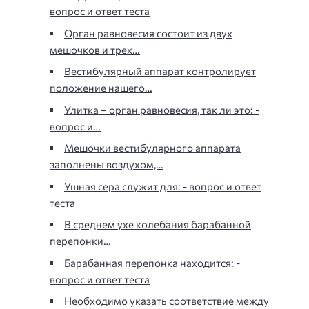
вопрос и ответ теста
Орган равновесия состоит из двух
мешочков и трех…
Вестибулярный аппарат контролирует
положение нашего…
Улитка – орган равновесия, так ли это: -
вопрос и…
Мешочки вестибулярного аппарата
заполнены воздухом,…
Ушная сера служит для: - вопрос и ответ
теста
В среднем ухе колебания барабанной
перепонки…
Барабанная перепонка находится: -
вопрос и ответ теста
Необходимо указать соответствие между