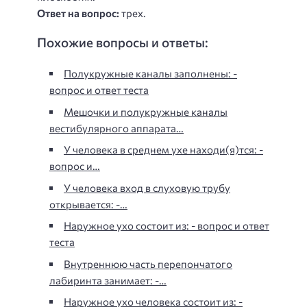
Ответ на вопрос:
трех.
Похожие вопросы и ответы:
Полукружные каналы заполнены: -
вопрос и ответ теста
Мешочки и полукружные каналы
вестибулярного аппарата…
У человека в среднем ухе находи(я)тся: -
вопрос и…
У человека вход в слуховую трубу
открывается: -…
Наружное ухо состоит из: - вопрос и ответ
теста
Внутреннюю часть перепончатого
лабиринта занимает: -…
Наружное ухо человека состоит из: -