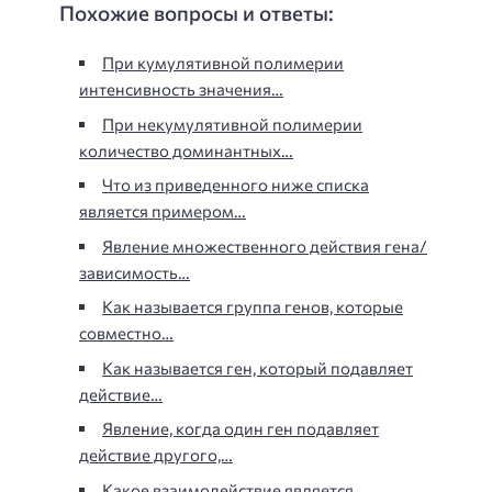
Похожие вопросы и ответы:
При кумулятивной полимерии
интенсивность значения…
При некумулятивной полимерии
количество доминантных…
Что из приведенного ниже списка
является примером…
Явление множественного действия гена/
зависимость…
Как называется группа генов, которые
совместно…
Как называется ген, который подавляет
действие…
Явление, когда один ген подавляет
действие другого,…
Какое взаимодействие является