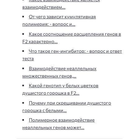
взаимодействием…
От чего зависит кумулятивная
полимерия: - вопрос и…
Какое соотношение расщепления генов в
F2 характерно…
Что такое ген-ингибитор: - вопрос и ответ
теста
Взаимодействие неаллельных
множественных генов,…
Какой генотип у белых цветков
душистого горошка в F2…
Почему при скрещивании душистого
горошка с белыми…
Полимерное взаимодействие
неаллельных генов может…