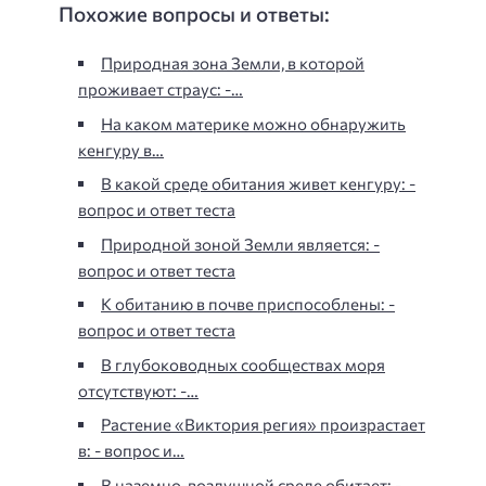
Похожие вопросы и ответы:
Природная зона Земли, в которой
проживает страус: -…
На каком материке можно обнаружить
кенгуру в…
В какой среде обитания живет кенгуру: -
вопрос и ответ теста
Природной зоной Земли является: -
вопрос и ответ теста
К обитанию в почве приспособлены: -
вопрос и ответ теста
В глубоководных сообществах моря
отсутствуют: -…
Растение «Виктория регия» произрастает
в: - вопрос и…
В наземно-воздушной среде обитает: -