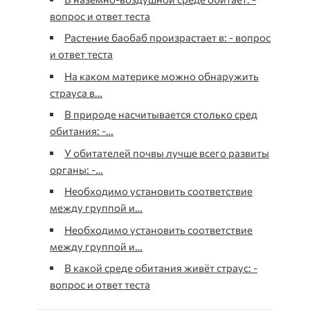
вопрос и ответ теста
Растение баобаб произрастает в: - вопрос
и ответ теста
На каком материке можно обнаружить
страуса в…
В природе насчитывается столько сред
обитания: -…
У обитателей почвы лучше всего развиты
органы: -…
Необходимо установить соответствие
между группой и…
Необходимо установить соответствие
между группой и…
В какой среде обитания живёт страус: -
вопрос и ответ теста