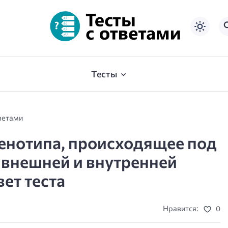
Тесты
ветами
енотипа, происходящее под
 внешней и внутренней
вет теста
Нравится:
0