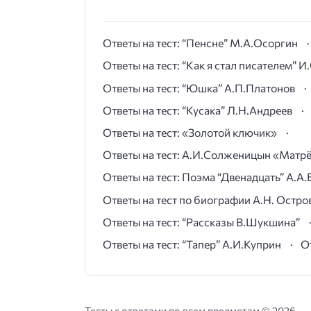
Ответы на тест: “Пенсне” М.А.Осоргин
Ответы на тест: “Как я стал писателем” 
Ответы на тест: “Юшка” А.П.Платонов
Ответы на тест: “Кусака” Л.Н.Андреев
Ответы на тест: «Золотой ключик»
Ответы на тест: А.И.Солженицын «Матр
Ответы на тест: Поэма “Двенадцать” А.А.
Ответы на тест по биографии А.Н. Остро
Ответы на тест: “Рассказы В.Шукшина”
Ответы на тест: “Тапер” А.И.Куприн
О
Тесты с ответами по всем предметам ©
2026