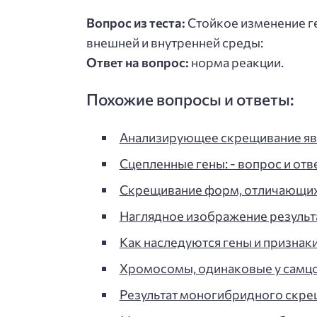
Вопрос из теста:
Стойкое изменение г
внешней и внутренней среды:
Ответ на вопрос:
норма реакции.
Похожие вопросы и ответы:
Анализирующее скрещивание яв
Сцепленные гены: - вопрос и отве
Скрещивание форм, отличающихс
Наглядное изображение результ
Как наследуются гены и призна
Хромосомы, одинаковые у самцов
Результат моногибридного скре