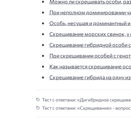
Можно ли скрещивать особи, ра
При неполном доминировании ч
Особь, несущая и доминантный 
Скрещивание морских свинок, у 
Скрещивание гибридной особи с
При скрещивании особей с гено
Как называется скрещивание ос
Скрещивание гибрида на одну из
Тест с ответами: «Дигибридное скрещиван
Тест с ответами: «Скрещивание» - вопрос