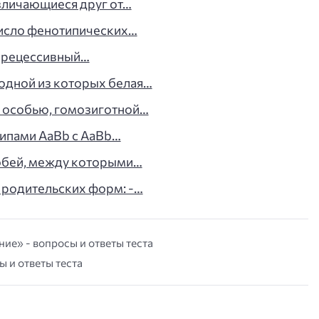
зличающиеся друг от…
исло фенотипических…
и рецессивный…
одной из которых белая…
 особью, гомозиготной…
типами АаВb с АаВb…
обей, между которыми…
 родительских форм: -…
ие» - вопросы и ответы теста
ы и ответы теста