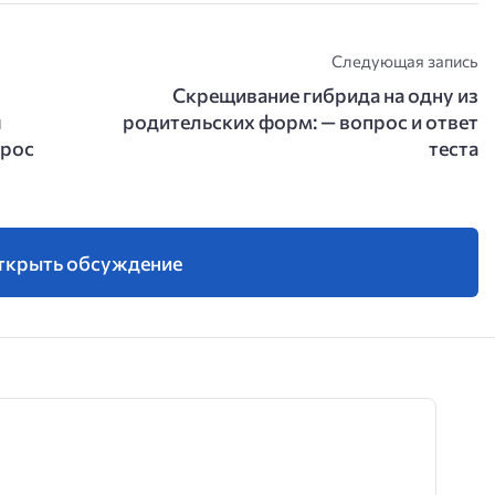
Следующая запись
Скрещивание гибрида на одну из
я
родительских форм: — вопрос и ответ
прос
теста
ткрыть обсуждение