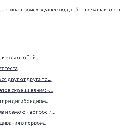
енотипа, происходящее под действием факторов
ляется особой…
т теста
я друг от друга по…
атов скрещивания: -…
ки при дигибридном…
 и самок: - вопрос и…
щивания в первом…