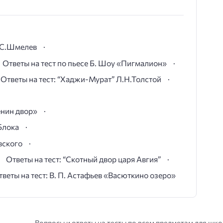
И.С.Шмелев
Ответы на тест по пьесе Б. Шоу «Пигмалион»
Ответы на тест: “Хаджи-Мурат” Л.Н.Толстой
ёнин двор»
Блока
вского
Ответы на тест: “Скотный двор царя Авгия”
тветы на тест: В. П. Астафьев «Васюткино озеро»
Вопросы и ответы на тесты по всем предметам для шк