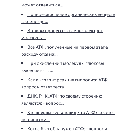
может отделиться…
Полное окисление органических веществ
в клетке до…
В каком процессе в клетке электрон
молекулы…
Все АТФ, полученные на первом этапе
расходуются на:…
При окислении 1 молекулы глюкозы
выделяется ……
Как выглядит реакция гидролиза АТФ: -
вопрос и ответ теста
ДНК, РНК, АТФ по своему строению
являются: - вопрос…
Кто впервые установил, что АТФ является
источником…
Когда был обнаружен АТФ: - вопрос и