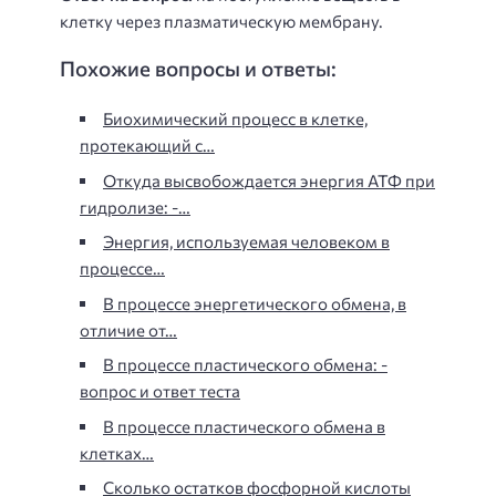
клетку через плазматическую мембрану.
Похожие вопросы и ответы:
Биохимический процесс в клетке,
протекающий с…
Откуда высвобождается энергия АТФ при
гидролизе: -…
Энергия, используемая человеком в
процессе…
В процессе энергетического обмена, в
отличие от…
В процессе пластического обмена: -
вопрос и ответ теста
В процессе пластического обмена в
клетках…
Сколько остатков фосфорной кислоты