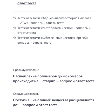
ответ теста
Тест с ответами: «Аденозинтрифосфорная кислота
— АТФ» - вопросы и ответы теста
Тест с ответами: «Метаболизм клетки» - вопросы и
ответы теста
Тест с ответами: «Обеспечение клеток энергией» -
вопросы и ответы теста
Предыдущая запись
Расщепление полимеров до мономеров
происходит на … стадии: — вопрос и ответ теста
Следующая запись
Поступившие с пищей вещества расщепляются
до: — вопрос и ответ теста