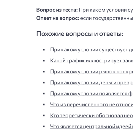
Вопрос из теста:
При каком условии с
Ответ на вопрос:
если государственн
Похожие вопросы и ответы:
При каком условии существует 
Какой график иллюстрирует зав
При каком условии рынок конкр
При каком условии деньги прев
При каком условии появляется 
Что из перечисленного не относ
Кто теоретически обосновал не
Что является центральной идеей