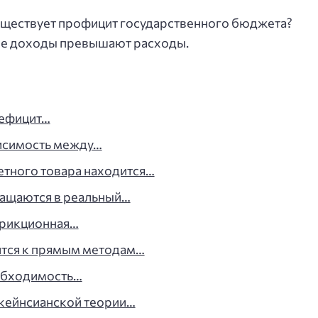
уществует профицит государственного бюджета?
ые доходы превышают расходы.
дефицит…
исимость между…
етного товара находится…
ращаются в реальный…
фрикционная…
ится к прямым методам…
обходимость…
 кейнсианской теории…