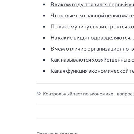
В каком году появился первый у
Что является главной целью мат
По какому типу связи строятся 
На какие виды подразделяются…
В чем отличие организационно-
Как называются хозяйственные
Какая функция экономической те
Контрольный тест по экономике - вопросы
Предыдущая запись