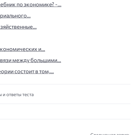
чебник по экономике? -…
ериального…
хозяйственные…
экономических и…
 связи между большими…
ории состоит в том,…
 и ответы теста
Следующая запись