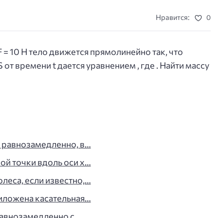
Нравится:
0
 = 10 Н тело движется прямолинейно так, что
от времени t дается уравнением , где . Найти массу
ь равнозамедленно, в…
ой точки вдоль оси x…
леса, если известно,…
риложена касательная…
 равнозамедленно с…