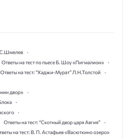
И.С.Шмелев
Ответы на тест по пьесе Б. Шоу «Пигмалион»
Ответы на тест: “Хаджи-Мурат” Л.Н.Толстой
ёнин двор»
Блока
вского
Ответы на тест: “Скотный двор царя Авгия”
тветы на тест: В. П. Астафьев «Васюткино озеро»