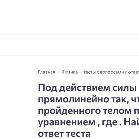
Главная
Физика — тесты с вопросами и отв
Под действием силы 
прямолинейно так, ч
пройденного телом пу
уравнением , где . На
ответ теста