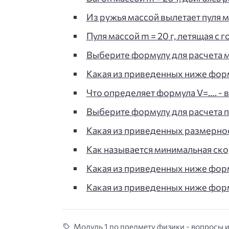
Из ружья массой вылетает пуля м
Пуля массой m = 20 г, летящая с
Выберите формулу для расчета 
Какая из приведенных ниже фор
Что определяет формула V=…. - в
Выберите формулу для расчета 
Какая из приведенных размерно
Как называется минимальная ско
Какая из приведенных ниже фор
Какая из приведенных ниже фор
Модуль 1 по предмету физики - вопросы и