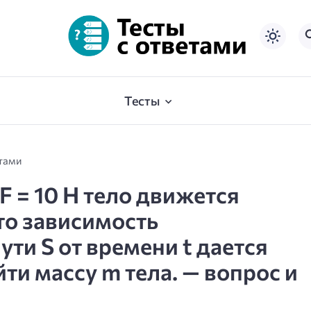
Тесты
етами
F = 10 Н тело движется
то зависимость
ти S от времени t дается
йти массу m тела. — вопрос и