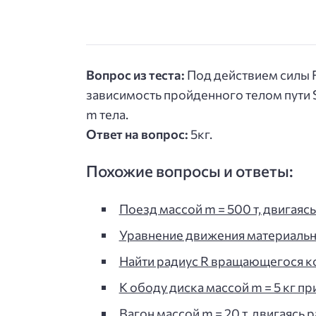
Вопрос из теста:
Под действием силы F
зависимость пройденного телом пути S 
m тела.
Ответ на вопрос:
5кг.
Похожие вопросы и ответы:
Поезд массой m = 500 т, двигаяс
Уравнение движения материальн
Найти радиус R вращающегося ко
К ободу диска массой m = 5 кг п
Вагон массой m = 20 т, двигаясь