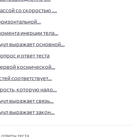
ассой со скоростью .…
 горизонтальной…
момента инерции тела…
мул выражает основной…
опрос и ответ теста
первой космической…
стей соответствует…
рость, которую надо…
мул выражает связь…
мул выражает закон…
 ответы теста