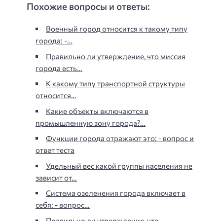
Похожие вопросы и ответы:
Военный город относится к такому типу
города: -…
Правильно ли утверждение, что миссия
города есть…
К какому типу транспортной структуры
относится…
Какие объекты включаются в
промышленную зону города?…
Функции города отражают это: - вопрос и
ответ теста
Удельный вес какой группы населения не
зависит от…
Система озеленения города включает в
себя: - вопрос…
Правильно ли утверждение, что