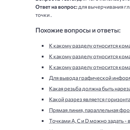
Ответ на вопрос:
для вычерчивания гл
точки .
Похожие вопросы и ответы:
К какому разделу относится ком
К какому разделу относится ком
К какому разделу относится кома
Для вывода графической инфор
Какая резьба должна быть нареза
Какой разрез является горизонта
Прямая линия, параллельная фр
Точками А, С и D можно задать - 