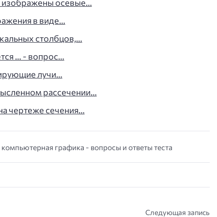
о изображены осевые…
ражения в виде…
икальных столбцов,…
тся … - вопрос…
цирующие лучи…
мысленном рассечении…
на чертеже сечения…
 компьютерная графика - вопросы и ответы теста
Следующая запись