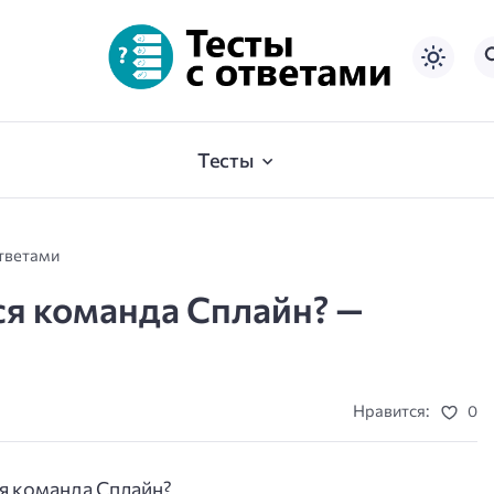
Тесты
ответами
ся команда Сплайн? —
Нравится:
0
я команда Сплайн?