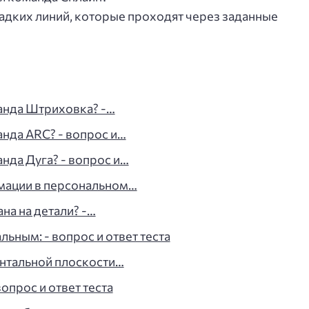
адких линий, которые проходят через заданные
анда Штриховка? -…
анда ARC? - вопрос и…
нда Дуга? - вопрос и…
мации в персональном…
на на детали? -…
льным: - вопрос и ответ теста
онтальной плоскости…
вопрос и ответ теста