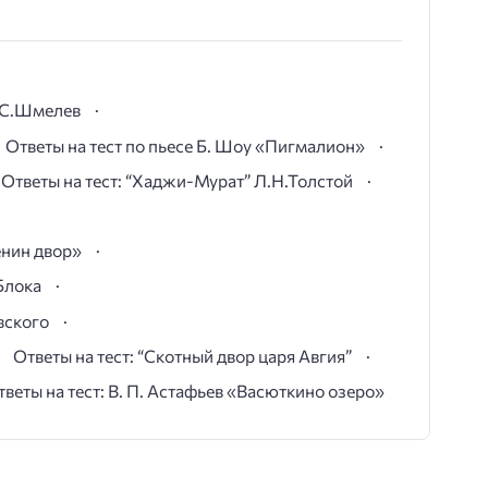
И.С.Шмелев
Ответы на тест по пьесе Б. Шоу «Пигмалион»
Ответы на тест: “Хаджи-Мурат” Л.Н.Толстой
ёнин двор»
Блока
вского
Ответы на тест: “Скотный двор царя Авгия”
тветы на тест: В. П. Астафьев «Васюткино озеро»