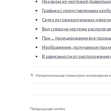
На каком из чертежей правильн
Графика с представлением изоб
Сетку из горизонтальных и верт
Вид слева на чертеже располагае
При … проецировании все прое
Изображение, получаемое при 
В зависимости от расположения 
Начертательная геометрия: инженерная и
Предыдущая запись