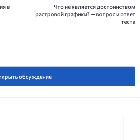
ия в
Что не является достоинством
растровой графики? — вопрос и ответ
теста
ткрыть обсуждение