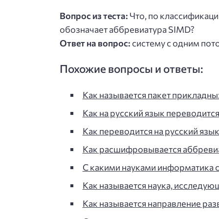
Вопрос из теста:
Что, по классификац
обозначает аббревиатура SIMD?
Ответ на вопрос:
систему с одним пот
Похожие вопросы и ответы:
Как называется пакет прикладн
Как на русский язык переводитс
Как переводится на русский яз
Как расшифровывается аббревиа
С какими науками информатика 
Как называется наука, исследую
Как называется направление ра