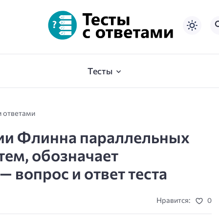
Тесты
и ответами
ции Флинна параллельных
тем, обозначает
 вопрос и ответ теста
Нравится:
0