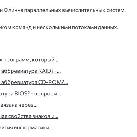
ии Флинна параллельных вычислительных систем,
оком команд и несколькими потоками данных.
ых программ, который…
я аббревиатура RAID? -…
ык аббревиатура CD-ROM?…
тура BIOS? - вопрос и…
связана через…
щая свойства знаков и…
звития информатики,…