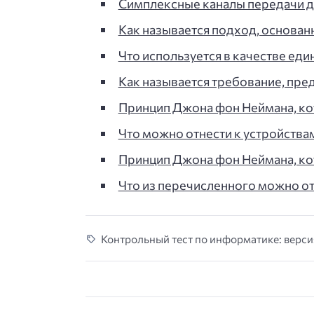
Симплексные каналы передачи 
Как называется подход, основанн
Что используется в качестве ед
Как называется требование, пр
Принцип Джона фон Неймана, ко
Что можно отнести к устройств
Принцип Джона фон Неймана, ко
Что из перечисленного можно от
Контрольный тест по информатике: версия