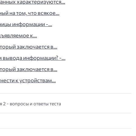
данных характеризуются…
ый на том, что всякое…
иницы информации -…
едъявляемое к…
торый заключается в…
ам вывода информации? -…
торый заключается в…
нести к устройствам…
 2 - вопросы и ответы теста