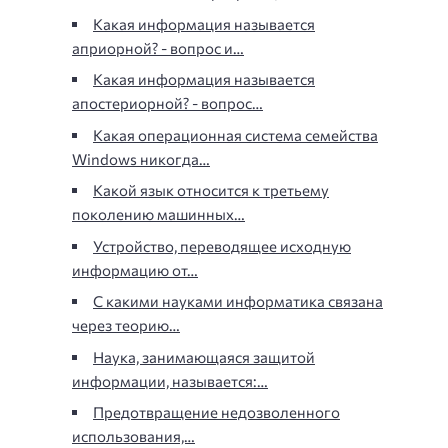
Какая информация называется
априорной? - вопрос и…
Какая информация называется
апостериорной? - вопрос…
Какая операционная система семейства
Windows никогда…
Какой язык относится к третьему
поколению машинных…
Устройство, переводящее исходную
информацию от…
С какими науками информатика связана
через теорию…
Наука, занимающаяся защитой
информации, называется:…
Предотвращение недозволенного
использования,…