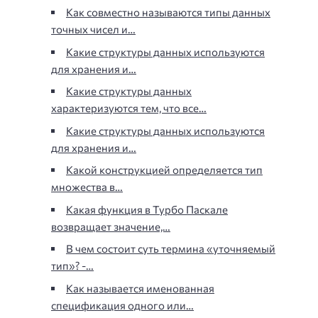
Как совместно называются типы данных
точных чисел и…
Какие структуры данных используются
для хранения и…
Какие структуры данных
характеризуются тем, что все…
Какие структуры данных используются
для хранения и…
Какой конструкцией определяется тип
множества в…
Какая функция в Турбо Паскале
возвращает значение,…
В чем состоит суть термина «уточняемый
тип»? -…
Как называется именованная
спецификация одного или…