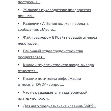
построены…
29 января руководителю предприятия
пришла…
Разведчик А. Белов должен передать
сообщение: «Место…
Файл размером 8 Кбайт передаётся через
некоторое…
Районный отдел трудоустройства
осуществляет…
К какой группе устройств ввода-вывода
относятся…
К каким носителям информации
относятся DVD? - вопрос…
Что не размещается на материнской
плате? - вопрос и…
Для чего предназначена клавиша Shift? -