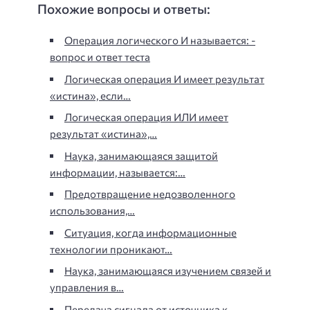
Похожие вопросы и ответы:
Операция логического И называется: -
вопрос и ответ теста
Логическая операция И имеет результат
«истина», если…
Логическая операция ИЛИ имеет
результат «истина»,…
Наука, занимающаяся защитой
информации, называется:…
Предотвращение недозволенного
использования,…
Ситуация, когда информационные
технологии проникают…
Наука, занимающаяся изучением связей и
управления в…
Передача сигнала от источника к