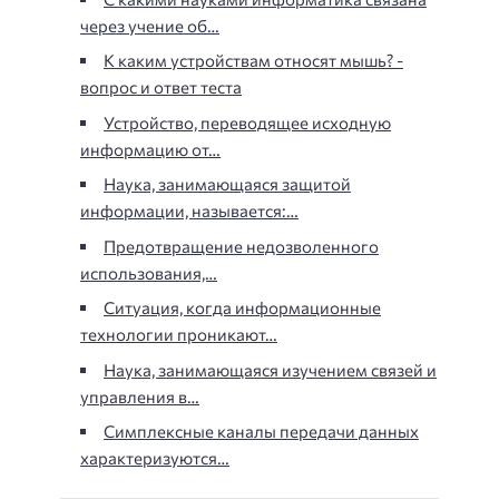
через учение об…
К каким устройствам относят мышь? -
вопрос и ответ теста
Устройство, переводящее исходную
информацию от…
Наука, занимающаяся защитой
информации, называется:…
Предотвращение недозволенного
использования,…
Ситуация, когда информационные
технологии проникают…
Наука, занимающаяся изучением связей и
управления в…
Симплексные каналы передачи данных
характеризуются…