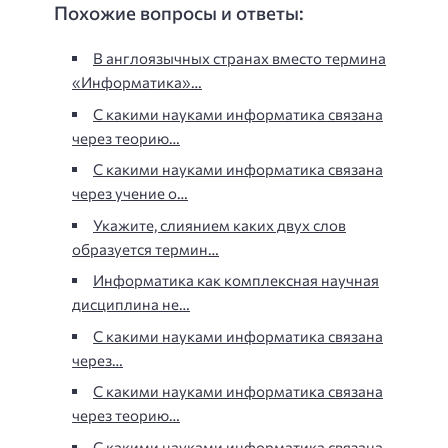
Похожие вопросы и ответы:
В англоязычных странах вместо термина
«Информатика»…
С какими науками информатика связана
через теорию…
С какими науками информатика связана
через учение о…
Укажите, слиянием каких двух слов
образуется термин…
Информатика как комплексная научная
дисциплина не…
С какими науками информатика связана
через…
С какими науками информатика связана
через теорию…
С какими науками информатика связана