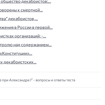
е общество декабристов:…
оворены к смертной…
ва” декабристов,…
жения в России в первой…
истках организаций: -…
нтролю над содержанием…
 «Конституции»…
ых декабристских…
 при Александре I” - вопросы и ответы теста