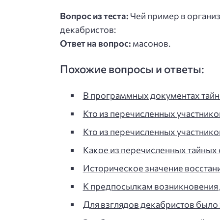
Вопрос из теста:
Чей пример в органи
декабристов:
Ответ на вопрос:
масонов.
Похожие вопросы и ответы:
В программных документах тай
Кто из перечисленных участник
Кто из перечисленных участник
Какое из перечисленных тайных
Историческое значение восстан
К предпосылкам возникновения
Для взглядов декабристов было