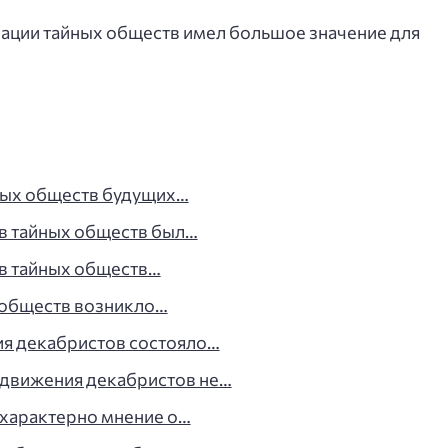
зации тайных обществ имел большое значение для
ных обществ будущих…
ов тайных обществ был…
ов тайных обществ…
 обществ возникло…
ия декабристов состояло…
 движения декабристов не…
 характерно мнение о…