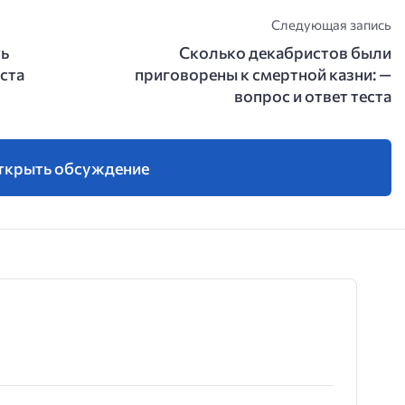
Следующая запись
ть
Сколько декабристов были
ста
приговорены к смертной казни: —
вопрос и ответ теста
ткрыть обсуждение