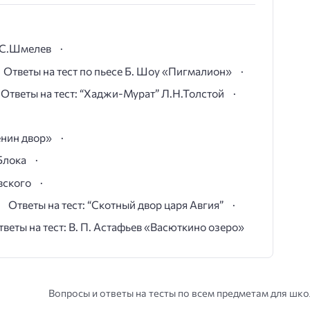
И.С.Шмелев
Ответы на тест по пьесе Б. Шоу «Пигмалион»
Ответы на тест: “Хаджи-Мурат” Л.Н.Толстой
ёнин двор»
Блока
вского
Ответы на тест: “Скотный двор царя Авгия”
тветы на тест: В. П. Астафьев «Васюткино озеро»
Вопросы и ответы на тесты по всем предметам для шк