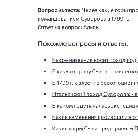
Вопрос из теста:
Через какие горы пр
командованием Суворова в 1799 г.:
Ответ на вопрос:
Альпы.
Похожие вопросы и ответы:
Какое название носит поход по
В какую страну был отправлен к
В 1799 г. к власти в революцион
Итальянский поход Суворова: - в
В каком году началась экспедиц
Какие изменения произошли в о
Какие меры были предприняты П