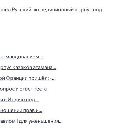
ошёл Русский экспедиционный корпус под
д командованием…
орпус казаков атамана…
ной Франции пришёл: -…
опрос и ответ теста
ия в Индию под…
тношении прав и…
авлом I для уменьшения…