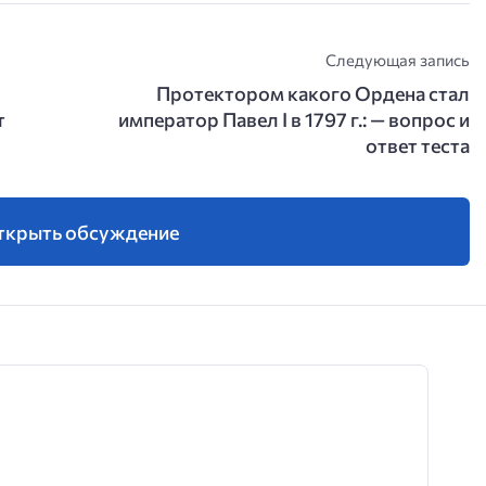
Следующая запись
Протектором какого Ордена стал
т
император Павел I в 1797 г.: — вопрос и
ответ теста
ткрыть обсуждение