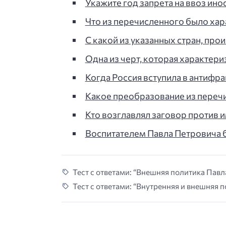
Укажите год запрета на ввоз ино
Что из перечисленного было ха
С какой из указанных стран, пр
Одна из черт, которая характер
Когда Россия вступила в антифр
Какое преобразование из переч
Кто возглавлял заговор против и
Воспитателем Павла Петровича 
Тест с ответами: “Внешняя политика Павла
Тест с ответами: “Внутренняя и внешняя п