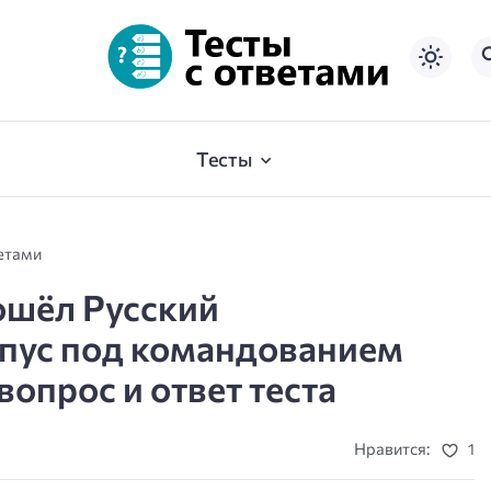
Тесты
ветами
ошёл Русский
пус под командованием
 вопрос и ответ теста
Нравится:
1