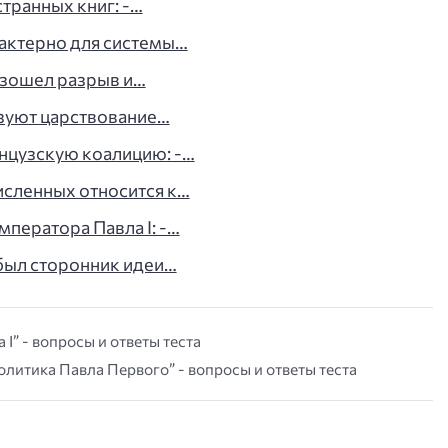
странных книг: -…
рактерно для системы…
оизошел разрыв и…
изуют царствование…
анцузскую коалицию: -…
исленных относится к…
мператора Павла I: -…
был сторонник идеи…
 I” - вопросы и ответы теста
олитика Павла Первого” - вопросы и ответы теста