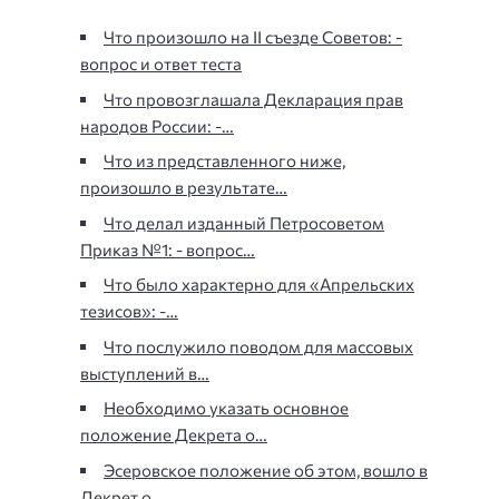
Что произошло на II съезде Советов: -
вопрос и ответ теста
Что провозглашала Декларация прав
народов России: -…
Что из представленного ниже,
произошло в результате…
Что делал изданный Петросоветом
Приказ №1: - вопрос…
Что было характерно для «Апрельских
тезисов»: -…
Что послужило поводом для массовых
выступлений в…
Необходимо указать основное
положение Декрета о…
Эсеровское положение об этом, вошло в
Декрет о…