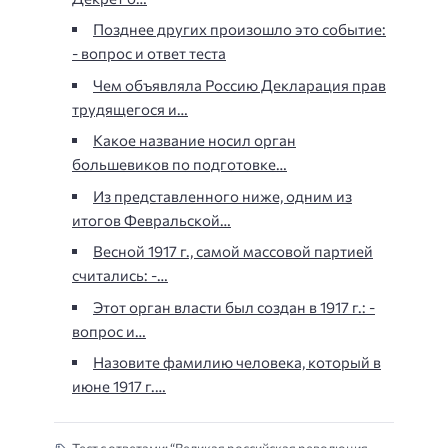
Позднее других произошло это событие:
- вопрос и ответ теста
Чем объявляла Россию Декларация прав
трудящегося и…
Какое название носил орган
большевиков по подготовке…
Из представленного ниже, одним из
итогов Февральской…
Весной 1917 г., самой массовой партией
считались: -…
Этот орган власти был создан в 1917 г.: -
вопрос и…
Назовите фамилию человека, который в
июне 1917 г.…