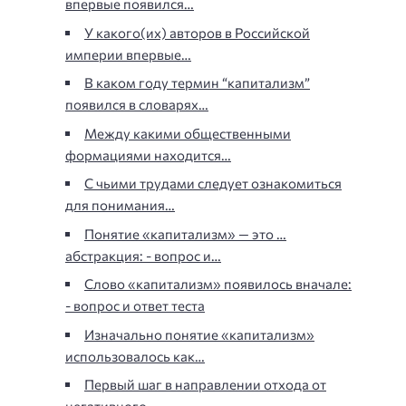
впервые появился…
У какого(их) авторов в Российской
империи впервые…
В каком году термин “капитализм”
появился в словарях…
Между какими общественными
формациями находится…
С чьими трудами следует ознакомиться
для понимания…
Понятие «капитализм» — это …
абстракция: - вопрос и…
Слово «капитализм» появилось вначале:
- вопрос и ответ теста
Изначально понятие «капитализм»
использовалось как…
Первый шаг в направлении отхода от