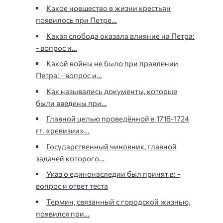
Какое новшество в жизни крестьян
появилось при Петре…
Какая слобода оказала влияние на Петра:
- вопрос и…
Какой войны не было при правлении
Петра: - вопрос и…
Как назывались документы, которые
были введены при…
Главной целью проведённой в 1718-1724
гг. «ревизии»…
Государственный чиновник, главной
задачей которого…
Указ о единонаследии был принят в: -
вопрос и ответ теста
Термин, связанный с городской жизнью,
появился при…