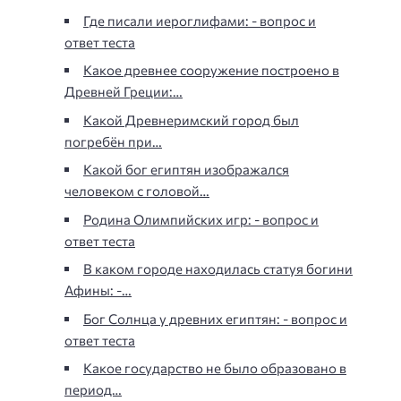
Где писали иероглифами: - вопрос и
ответ теста
Какое древнее сооружение построено в
Древней Греции:…
Какой Древнеримский город был
погребён при…
Какой бог египтян изображался
человеком с головой…
Родина Олимпийских игр: - вопрос и
ответ теста
В каком городе находилась статуя богини
Афины: -…
Бог Солнца у древних египтян: - вопрос и
ответ теста
Какое государство не было образовано в
период…