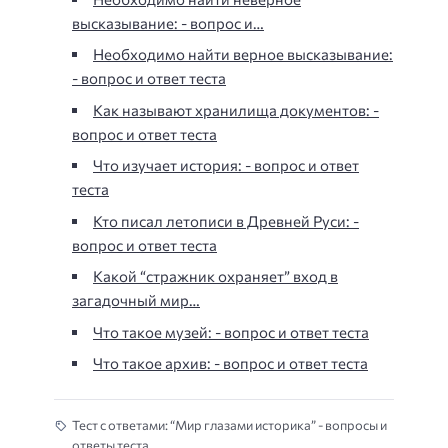
высказывание: - вопрос и…
Необходимо найти верное высказывание:
- вопрос и ответ теста
Как называют хранилища документов: -
вопрос и ответ теста
Что изучает история: - вопрос и ответ
теста
Кто писал летописи в Древней Руси: -
вопрос и ответ теста
Какой “стражник охраняет” вход в
загадочный мир…
Что такое музей: - вопрос и ответ теста
Что такое архив: - вопрос и ответ теста
Тест с ответами: “Мир глазами историка” - вопросы и
ответы теста