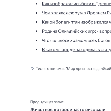
Как изображались боги в Древнем
Чем являлся форум в Древнем Рим
Какой бог египтян изображался 
Родина Олимпийских игр: - вопро
Что являлось храмом всех богов
В каком городе находилась стат
Тест с ответами: “Мир древности: далёкий
Предыдущая запись
Животное, которое часто рисовали