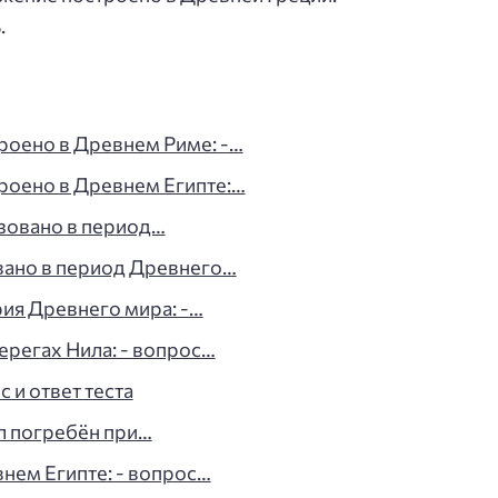
.
роено в Древнем Риме: -…
роено в Древнем Египте:…
зовано в период…
вано в период Древнего…
ия Древнего мира: -…
ерегах Нила: - вопрос…
 и ответ теста
л погребён при…
внем Египте: - вопрос…