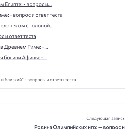
 Египте: - вопрос и…
е: - вопрос и ответ теста
человеком с головой…
с и ответ теста
 в Древнем Риме: -…
уя богини Афины: -…
 и близкий” - вопросы и ответы теста
Следующая запись
Родина Олимпийских игр: — вопрос и