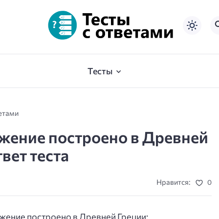
Тесты
ветами
жение построено в Древней
твет теста
Нравится:
0
жение построено в Древней Греции: