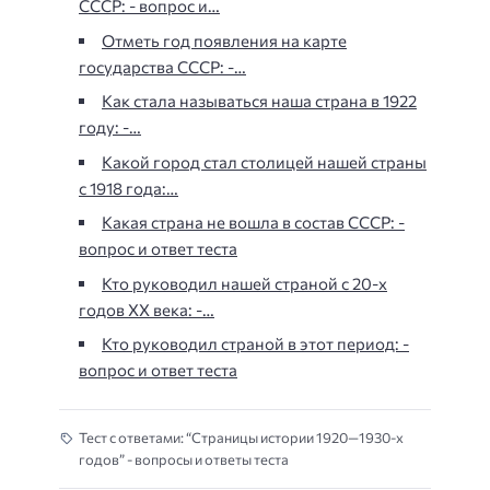
СССР: - вопрос и…
Отметь год появления на карте
государства СССР: -…
Как стала называться наша страна в 1922
году: -…
Какой город стал столицей нашей страны
с 1918 года:…
Какая страна не вошла в состав СССР: -
вопрос и ответ теста
Кто руководил нашей страной с 20-х
годов XX века: -…
Кто руководил страной в этот период: -
вопрос и ответ теста
Тест с ответами: “Страницы истории 1920—1930-х
годов” - вопросы и ответы теста