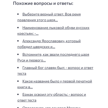
Похожие вопросы и ответы:
Выберите верный ответ. Вов ремя
правления этого царя…
Наименование лыковой обуви русских
крестьян: -…
Александр Ярославович, который
победил шведских и…
Вспомните, как звали последнего царя
Руси и первого…
Главный бог славян был: - вопрос и ответ
теста
Какое название было у первой печатной
книги в…
Ермак освоил эту область: - вопрос и
ответ теста
Определите, кто основал Москву: -