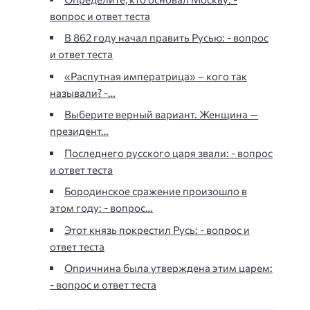
вопрос и ответ теста
В 862 году начал править Русью: - вопрос
и ответ теста
«Распутная императрица» – кого так
называли? -…
Выберите верный вариант. Женщина —
президент…
Последнего русского царя звали: - вопрос
и ответ теста
Бородинское сражение произошло в
этом году: - вопрос…
Этот князь покрестил Русь: - вопрос и
ответ теста
Опричнина была утверждена этим царем:
- вопрос и ответ теста