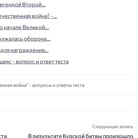
легендой Второй…
ечественная война? -…
 о начале Великой…
олжалась оборона…
у для награждения…
м: - вопрос и ответ теста
нная война” - вопросы и ответы теста
Следующая запись
ста
В результате Курской битвы произошло