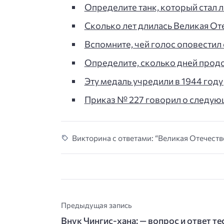
Определите танк, который стал 
Сколько лет длилась Великая От
Вспомните, чей голос оповестил
Определите, сколько дней прод
Эту медаль учредили в 1944 год
Приказ № 227 говорил о следующе
Викторина с ответами: “Великая Отечестве
Предыдущая запись
Внук Чингис-хана: — вопрос и ответ те