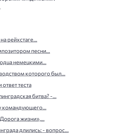
.
 на рейхстаге…
омпозитором песни…
оводца немецкими…
оводством которого был…
 ответ теста
линградская битва? -…
 у командующего…
«Дорога жизни»,…
града длились: - вопрос…