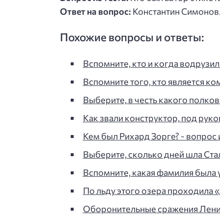
Ответ на вопрос:
Константин Симонов
Похожие вопросы и ответы:
Вспомните, кто и когда водрузил
Вспомните того, кто является к
Выберите, в честь какого полк
Как звали конструктор, под рук
Кем был Рихард Зорге? - вопрос и
Выберите, сколько дней шла Ста
Вспомните, какая фамилия была
По льду этого озера проходила 
Оборонительные сражения Ленин