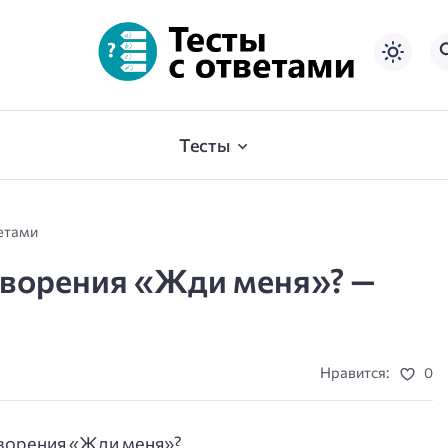
Тесты
ветами
творения «Жди меня»? —
Нравится:
0
творения «Жди меня»?