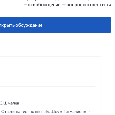
– освобождение: — вопрос и ответ теста
ткрыть обсуждение
И.С.Шмелев
Ответы на тест по пьесе Б. Шоу «Пигмалион»