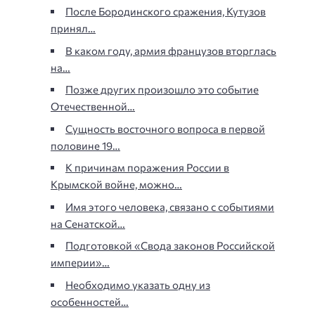
После Бородинского сражения, Кутузов
принял…
В каком году, армия французов вторглась
на…
Позже других произошло это событие
Отечественной…
Сущность восточного вопроса в первой
половине 19…
К причинам поражения России в
Крымской войне, можно…
Имя этого человека, связано с событиями
на Сенатской…
Подготовкой «Свода законов Российской
империи»…
Необходимо указать одну из
особенностей…