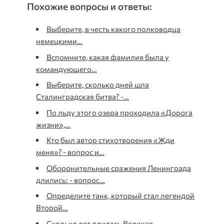
Похожие вопросы и ответы:
Выберите, в честь какого полководца
немецкими…
Вспомните, какая фамилия была у
командующего…
Выберите, сколько дней шла
Сталинградская битва? -…
По льду этого озера проходила «Дорога
жизни»,…
Кто был автор стихотворения «Жди
меня»? - вопрос и…
Оборонительные сражения Ленинграда
длились: - вопрос…
Определите танк, который стал легендой
Второй…
Сколько лет длилась Великая