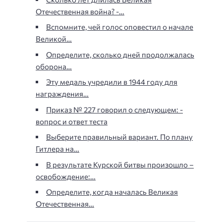
Отечественная война? -…
Вспомните, чей голос оповестил о начале
Великой…
Определите, сколько дней продолжалась
оборона…
Эту медаль учредили в 1944 году для
награждения…
Приказ № 227 говорил о следующем: -
вопрос и ответ теста
Выберите правильный вариант. По плану
Гитлера на…
В результате Курской битвы произошло –
освобождение:…
Определите, когда началась Великая
Отечественная…