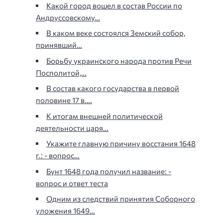
Какой город вошел в состав России по
Андруссовскому…
В каком веке состоялся Земский собор,
принявший…
Борьбу украинского народа против Речи
Посполитой,…
В состав какого государства в первой
половине 17 в.…
К итогам внешней политической
деятельности царя…
Укажите главную причину восстания 1648
г.: - вопрос…
Бунт 1648 года получил название: -
вопрос и ответ теста
Одним из следствий принятия Соборного
уложения 1649…