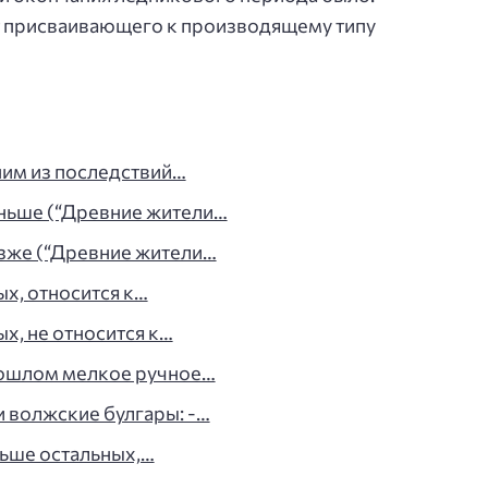
т присваивающего к производящему типу
ним из последствий…
аньше (“Древние жители…
озже (“Древние жители…
ых, относится к…
х, не относится к…
ошлом мелкое ручное…
и волжские булгары: -…
ньше остальных,…