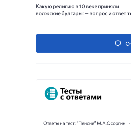
Какую религию в 10 веке приняли
волжские булгары: — вопрос и ответ т
О
Ответы на тест: “Пенсне” М.А.Осоргин