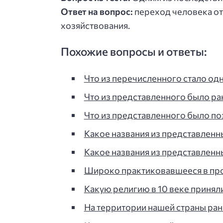
Ответ на вопрос:
переход человека о
хозяйствования.
Похожие вопросы и ответы:
Что из перечисленного стало од
Что из представленного было р
Что из представленного было п
Какое названия из представленн
Какое названия из представленны
Широко практиковавшееся в пр
Какую религию в 10 веке принял
На территории нашей страны ра