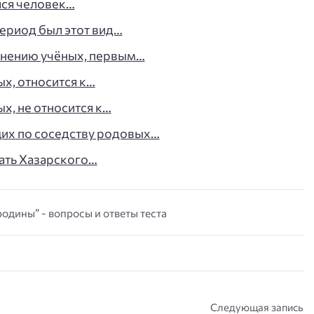
лся человек…
ериод был этот вид…
 мнению учёных, первым…
ых, относится к…
х, не относится к…
их по соседству родовых…
ать Хазарского…
родины” - вопросы и ответы теста
Следующая запись