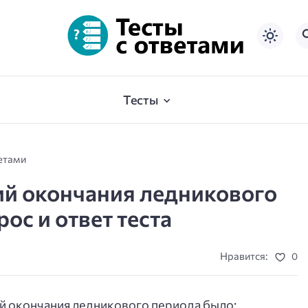
Тесты
ветами
ий окончания ледникового
ос и ответ теста
Нравится:
0
й окончания ледникового периода было: