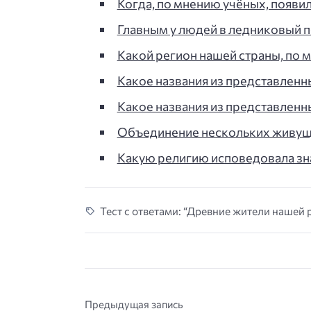
Когда, по мнению учёных, появи
Главным у людей в ледниковый п
Какой регион нашей страны, по
Какое названия из представленн
Какое названия из представленны
Объединение нескольких живущ
Какую религию исповедовала зн
Тест с ответами: “Древние жители нашей 
Предыдущая запись