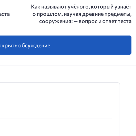
Как называют учёного, который узнаёт
еста
о прошлом, изучая древние предметы,
сооружения: — вопрос и ответ теста
ткрыть обсуждение