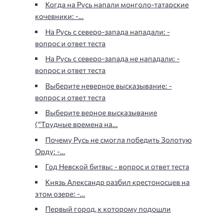
Когда на Русь напали монголо-татарские
кочевники: -…
На Русь с северо-запада нападали: -
вопрос и ответ теста
На Русь с северо-запада не нападали: -
вопрос и ответ теста
Выберите неверное высказывание: -
вопрос и ответ теста
Выберите верное высказывание
(“Трудные времена на…
Почему Русь не смогла победить Золотую
Орду: -…
Год Невской битвы: - вопрос и ответ теста
Князь Александр разбил крестоносцев на
этом озере: -…
Первый город, к которому подошли