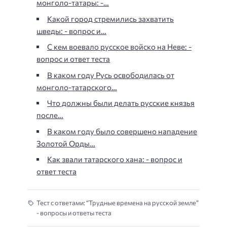
монголо-татары: -…
Какой город стремились захватить
шведы: - вопрос и…
С кем воевало русское войско на Неве: -
вопрос и ответ теста
В каком году Русь освободилась от
монголо-татарского…
Что должны были делать русские князья
после…
В каком году было совершено нападение
Золотой Орды…
Как звали татарского хана: - вопрос и
ответ теста
Тест с ответами: “Трудные времена на русской земле”
- вопросы и ответы теста