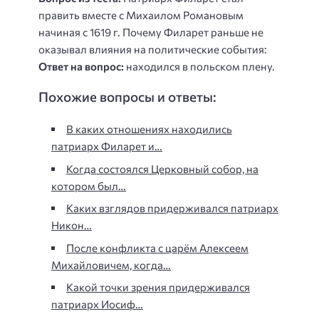
править вместе с Михаилом Романовым
начиная с 1619 г. Почему Филарет раньше не
оказывал влияния на политические события:
Ответ на вопрос:
находился в польском плену.
Похожие вопросы и ответы:
В каких отношениях находились
патриарх Филарет и…
Когда состоялся Церковный собор, на
котором был…
Каких взглядов придерживался патриарх
Никон…
После конфликта с царём Алексеем
Михайловичем, когда…
Какой точки зрения придерживался
патриарх Иосиф…