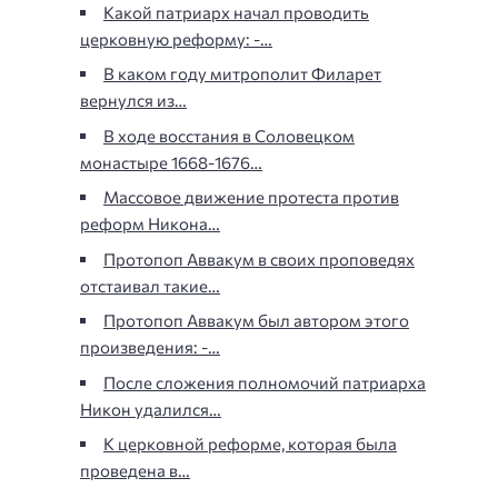
Какой патриарх начал проводить
церковную реформу: -…
В каком году митрополит Филарет
вернулся из…
В ходе восстания в Соловецком
монастыре 1668-1676…
Массовое движение протеста против
реформ Никона…
Протопоп Аввакум в своих проповедях
отстаивал такие…
Протопоп Аввакум был автором этого
произведения: -…
После сложения полномочий патриарха
Никон удалился…
К церковной реформе, которая была
проведена в…