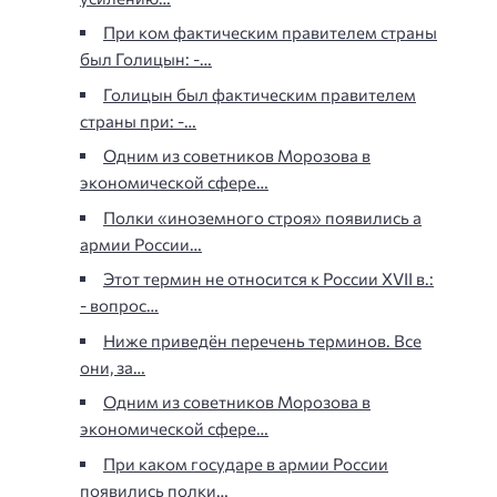
При ком фактическим правителем страны
был Голицын: -…
Голицын был фактическим правителем
страны при: -…
Одним из советников Морозова в
экономической сфере…
Полки «иноземного строя» появились а
армии России…
Этот термин не относится к России XVII в.:
- вопрос…
Ниже приведён перечень терминов. Все
они, за…
Одним из советников Морозова в
экономической сфере…
При каком государе в армии России
появились полки…