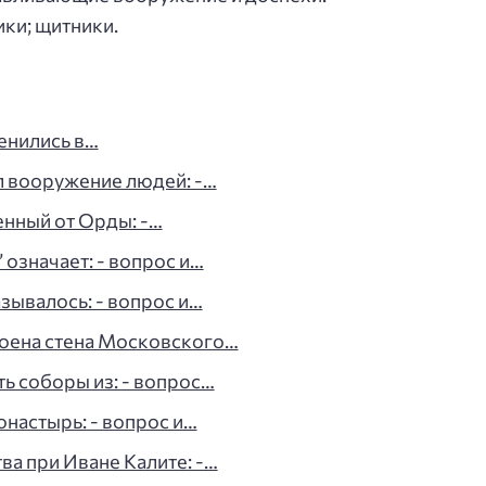
ки; щитники.
енились в…
л вооружение людей: -…
енный от Орды: -…
 означает: - вопрос и…
зывалось: - вопрос и…
роена стена Московского…
ь соборы из: - вопрос…
онастырь: - вопрос и…
ва при Иване Калите: -…