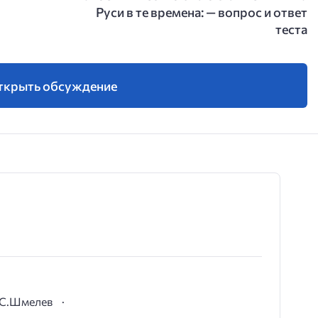
Руси в те времена: — вопрос и ответ
теста
ткрыть обсуждение
И.С.Шмелев