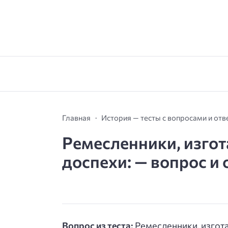
Главная
История — тесты с вопросами и от
Ремесленники, изго
доспехи: — вопрос и 
Вопрос из теста:
Ремесленники, изгот