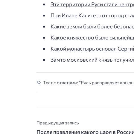
Эти территории Руси стали цент
При Иване Калите этот город ст
Какие земли были более безопас
Какое княжество было сильнейши
Какой монастырь основал Серги
За что московский князь получи
Тест с ответами: “Русь расправляет крыль
Предыдущая запись
После правления какого царя в Росси