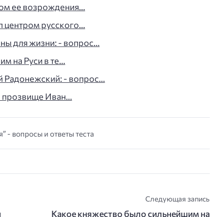
ром ее возрождения…
ал центром русского…
ны для жизни: - вопрос…
м на Руси в те…
й Радонежский: - вопрос…
л прозвище Иван…
я” - вопросы и ответы теста
Следующая запись
и
Какое княжество было сильнейшим на