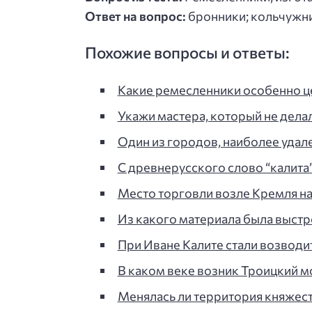
Ответ на вопрос:
бронники; кольчужни
Похожие вопросы и ответы:
Какие ремесленники особенно ц
Укажи мастера, который не дела
Один из городов, наиболее удал
С древнерусского слово “калита”
Место торговли возле Кремля на
Из какого материала была выст
При Иване Калите стали возводит
В каком веке возник Троицкий м
Менялась ли территория княжест